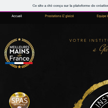
Ce site a été conçu sur la plateforme de créatio
Accueil
Prestations IZ gleizé
Equipe 
VOTRE INSTI
à Gl