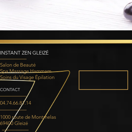
INSTANT ZEN GLEIZÉ
Salon de Beauté
Spa Massage Hammam
Soins du Visage Épilation
CONTACT
04.74.66.81.14
1000 route de Montmelas
69400 Gleizé