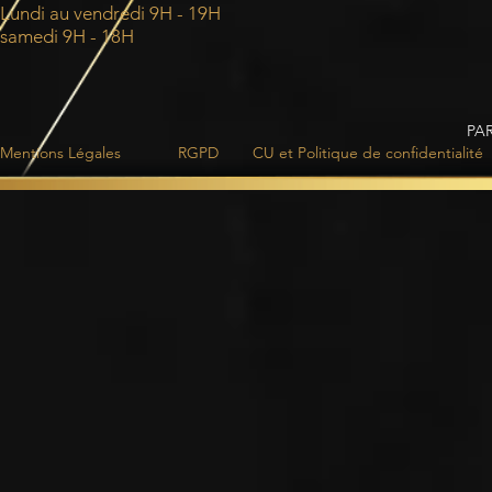
Lundi au vendredi 9H - 19H
samedi 9H - 18H
PA
Mentions Légales
RGPD
CU et Politique de confidentialité